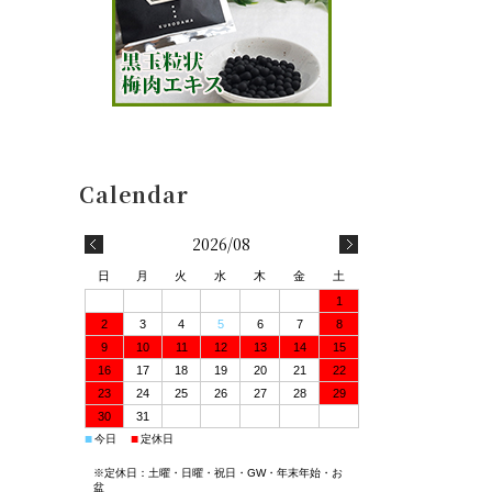
2026/08
日
月
火
水
木
金
土
1
2
3
4
5
6
7
8
9
10
11
12
13
14
15
16
17
18
19
20
21
22
23
24
25
26
27
28
29
30
31
■
■
今日
定休日
※定休日：土曜・日曜・祝日・GW・年末年始・お
盆