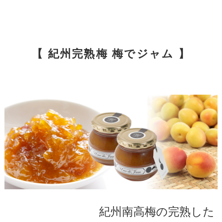
【 紀州完熟梅 梅でジャム 】
紀州南高梅の完熟した