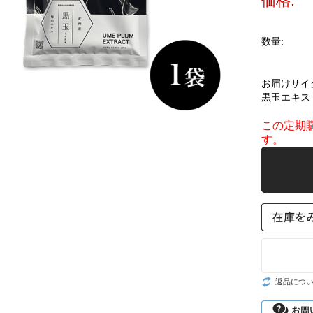
価格:
数量:
お届けサイ
黒玉エキス
この定期
す。
返品につ