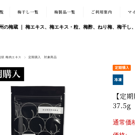
覧
梅干し一覧
梅製品一覧
ご利用案内
マ
紀州の梅蔵 ｜ 梅エキス、梅エキス・粒、梅酢、ねり梅、梅干し、
キス
紀州南高梅干
梅酢
梅肉
家庭用梅干
干し梅
種抜き梅干
ねり梅（チュー
粒状 梅肉エキス
定期購入 対象商品
キス
ブ）
函)
ねり梅（スティ
キス
ック）
)
【定期
梅シロップ
37.5
梅ジャム
通常価格